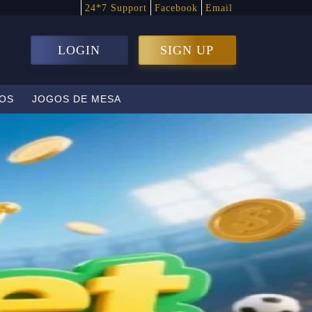
24*7 Support
Facebook
Email
LOGIN
SIGN UP
OS
JOGOS DE MESA