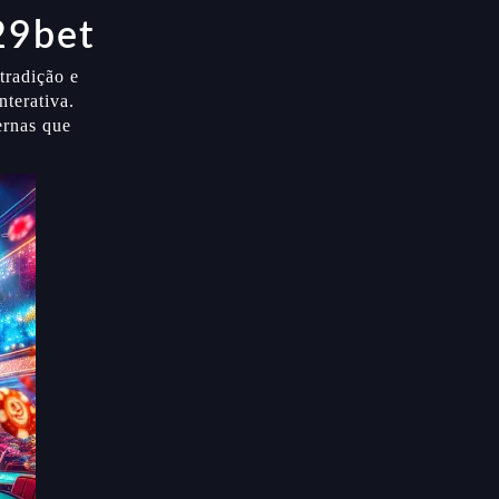
29bet
tradição e
nterativa.
ernas que