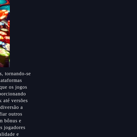
s, tornando-se
lataformas
que os jogos
oporcionando
 até versões
diversão a
iar outros
em bônus e
s jogadores
alidade e