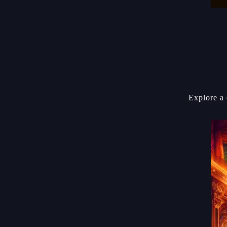
Explore a 