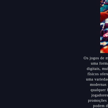
Os jogos de m
uma forma
digitais, m
físicos ofe
uma varieda
modernas 
qualquer 
jogadores
promoções 
podem de