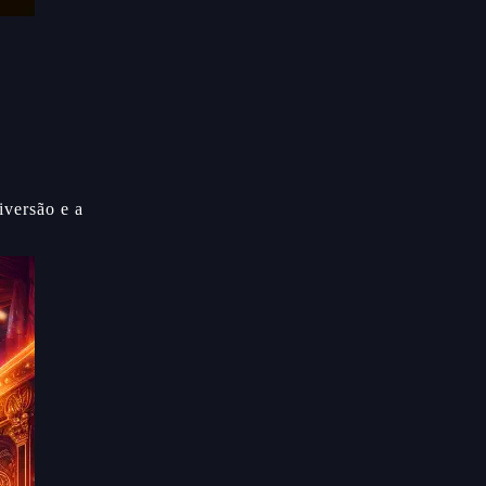
iversão e a