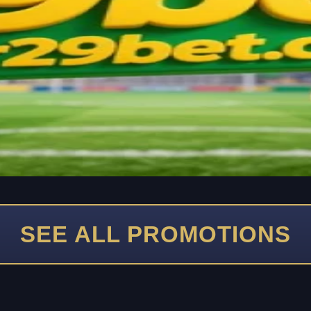
SEE ALL PROMOTIONS