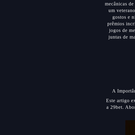
mecânicas de 
um veterano
gostos e n
prêmios incr
jogos de me
juntas de m
A Importâ
Este artigo 
a 29bet. Abo