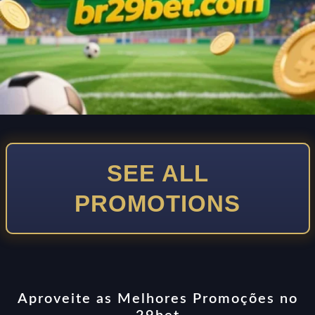
SEE ALL
PROMOTIONS
Aproveite as Melhores Promoções no