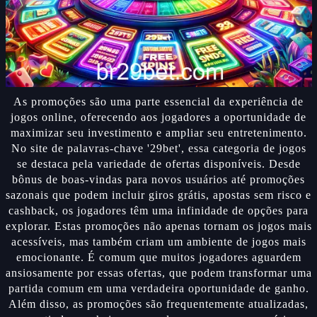
As promoções são uma parte essencial da experiência de
jogos online, oferecendo aos jogadores a oportunidade de
maximizar seu investimento e ampliar seu entretenimento.
No site de palavras-chave '29bet', essa categoria de jogos
se destaca pela variedade de ofertas disponíveis. Desde
bônus de boas-vindas para novos usuários até promoções
sazonais que podem incluir giros grátis, apostas sem risco e
cashback, os jogadores têm uma infinidade de opções para
explorar. Estas promoções não apenas tornam os jogos mais
acessíveis, mas também criam um ambiente de jogos mais
emocionante. É comum que muitos jogadores aguardem
ansiosamente por essas ofertas, que podem transformar uma
partida comum em uma verdadeira oportunidade de ganho.
Além disso, as promoções são frequentemente atualizadas,