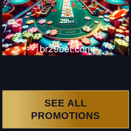
SEE ALL
PROMOTIONS