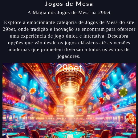
Jogos de Mesa
A Magia dos Jogos de Mesa na 29bet
Explore a emocionante categoria de Jogos de Mesa do site
29bet, onde tradição e inovação se encontram para oferecer
uma experiência de jogo única e interativa. Descubra
opções que vão desde os jogos clássicos até as versões
modernas que prometem diversão a todos os estilos de
jogadores.